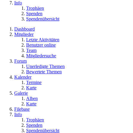
Info
Trophäen
Spenden
Spendenübersicht
Dashboard
Mitglieder
Letzte Aktivitäten
Benutzer online
Team
Mitgliedersuche
Forum
Unerledigte Themen
Bewertete Themen
Kalender
Termine
Karte
Galerie
Alben
Karte
Filebase
Info
Trophäen
Spenden
Spendenübersicht