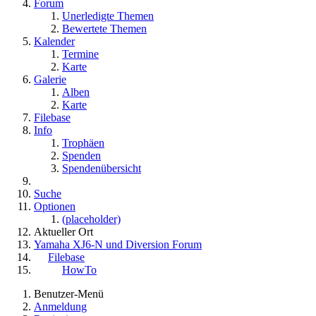
Forum
Unerledigte Themen
Bewertete Themen
Kalender
Termine
Karte
Galerie
Alben
Karte
Filebase
Info
Trophäen
Spenden
Spendenübersicht
Suche
Optionen
(placeholder)
Aktueller Ort
Yamaha XJ6-N und Diversion Forum
Filebase
HowTo
Benutzer-Menü
Anmeldung