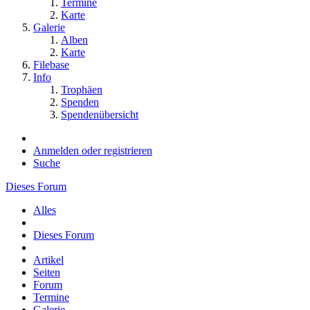
Termine
Karte
Galerie
Alben
Karte
Filebase
Info
Trophäen
Spenden
Spendenübersicht
Anmelden oder registrieren
Suche
Dieses Forum
Alles
Dieses Forum
Artikel
Seiten
Forum
Termine
Galerie