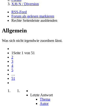
XJ6 N / Diversion
RSS-Feed
Forum als gelesen markieren
Rechte Seitenleiste ausblenden
Allgemein
Was sich nicht irgendwie zuordnen lässt.
1
Seite 1 von 51
2
3
4
5
…
51
Letzte Antwort
Thema
Autor