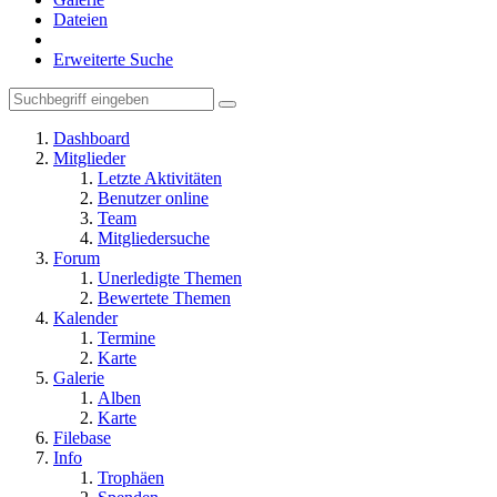
Dateien
Erweiterte Suche
Dashboard
Mitglieder
Letzte Aktivitäten
Benutzer online
Team
Mitgliedersuche
Forum
Unerledigte Themen
Bewertete Themen
Kalender
Termine
Karte
Galerie
Alben
Karte
Filebase
Info
Trophäen