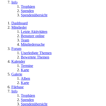
Info
Trophäen
Spenden
Spendenübersicht
Dashboard
Mitglieder
Letzte Aktivitäten
Benutzer online
Team
Mitgliedersuche
Forum
Unerledigte Themen
Bewertete Themen
Kalender
Termine
Karte
Galerie
Alben
Karte
Filebase
Info
Trophäen
Spenden
Spendenübersicht