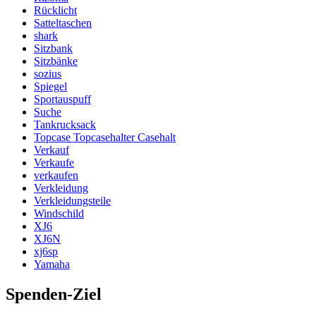
Rücklicht
Satteltaschen
shark
Sitzbank
Sitzbänke
sozius
Spiegel
Sportauspuff
Suche
Tankrucksack
Topcase Topcasehalter Casehalt
Verkauf
Verkaufe
verkaufen
Verkleidung
Verkleidungsteile
Windschild
XJ6
XJ6N
xj6sp
Yamaha
Spenden-Ziel