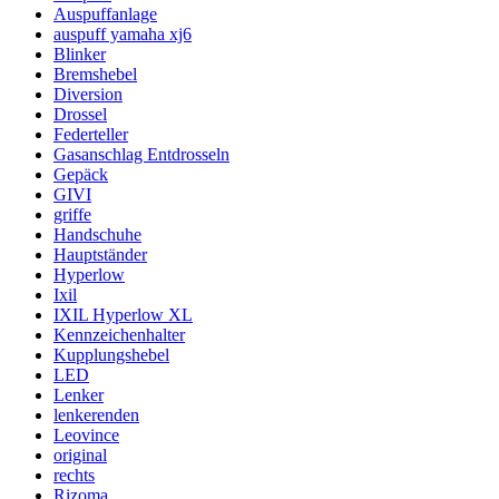
Auspuffanlage
auspuff yamaha xj6
Blinker
Bremshebel
Diversion
Drossel
Federteller
Gasanschlag Entdrosseln
Gepäck
GIVI
griffe
Handschuhe
Hauptständer
Hyperlow
Ixil
IXIL Hyperlow XL
Kennzeichenhalter
Kupplungshebel
LED
Lenker
lenkerenden
Leovince
original
rechts
Rizoma