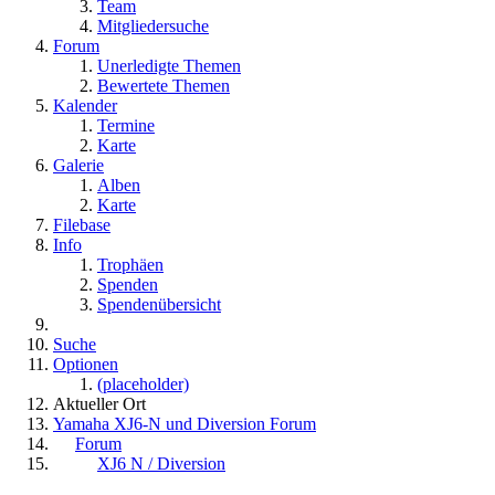
Team
Mitgliedersuche
Forum
Unerledigte Themen
Bewertete Themen
Kalender
Termine
Karte
Galerie
Alben
Karte
Filebase
Info
Trophäen
Spenden
Spendenübersicht
Suche
Optionen
(placeholder)
Aktueller Ort
Yamaha XJ6-N und Diversion Forum
Forum
XJ6 N / Diversion