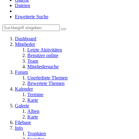
Dateien
Erweiterte Suche
Dashboard
Mitglieder
Letzte Aktivitäten
Benutzer online
Team
Mitgliedersuche
Forum
Unerledigte Themen
Bewertete Themen
Kalender
Termine
Karte
Galerie
Alben
Karte
Filebase
Info
Trophäen