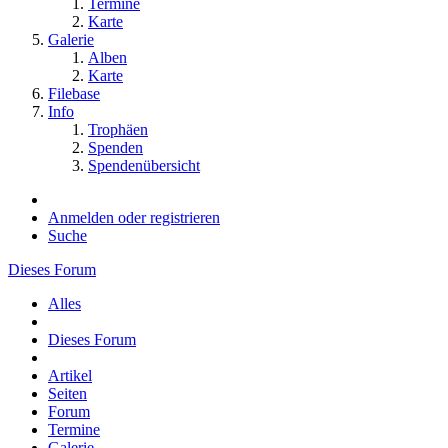
Termine
Karte
Galerie
Alben
Karte
Filebase
Info
Trophäen
Spenden
Spendenübersicht
Anmelden oder registrieren
Suche
Dieses Forum
Alles
Dieses Forum
Artikel
Seiten
Forum
Termine
Galerie