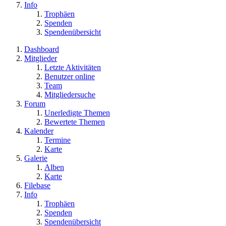
Info
Trophäen
Spenden
Spendenübersicht
Dashboard
Mitglieder
Letzte Aktivitäten
Benutzer online
Team
Mitgliedersuche
Forum
Unerledigte Themen
Bewertete Themen
Kalender
Termine
Karte
Galerie
Alben
Karte
Filebase
Info
Trophäen
Spenden
Spendenübersicht