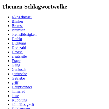
Themen-Schlagwortwolke
48 ps drossel
Blinker
Bremse
Bremsen
bremsflüssigkeit
Defekt
Dichtung
Drehzahl
Drossel
ersatzteile
Frage
Gang
Geräusch
geräusche
Getriebe
griff
Hauptständer
hinterrad
kette
Kupplung
kühlflüssigkeit
Kühlsystem