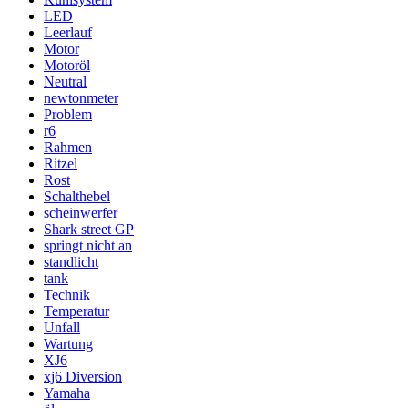
LED
Leerlauf
Motor
Motoröl
Neutral
newtonmeter
Problem
r6
Rahmen
Ritzel
Rost
Schalthebel
scheinwerfer
Shark street GP
springt nicht an
standlicht
tank
Technik
Temperatur
Unfall
Wartung
XJ6
xj6 Diversion
Yamaha