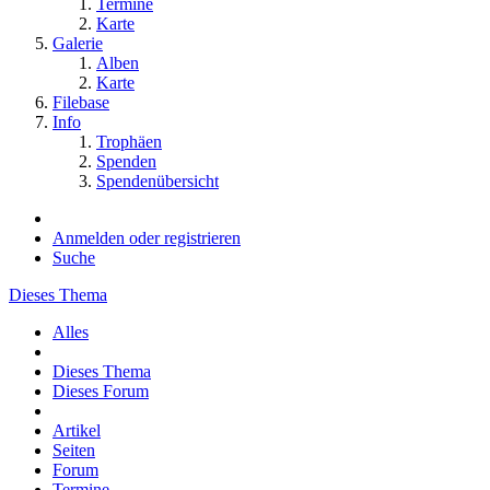
Termine
Karte
Galerie
Alben
Karte
Filebase
Info
Trophäen
Spenden
Spendenübersicht
Anmelden oder registrieren
Suche
Dieses Thema
Alles
Dieses Thema
Dieses Forum
Artikel
Seiten
Forum
Termine