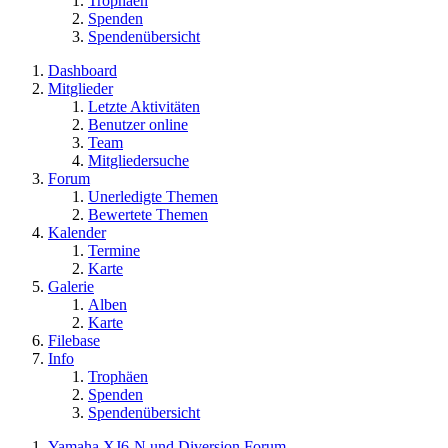
Trophäen
Spenden
Spendenübersicht
Dashboard
Mitglieder
Letzte Aktivitäten
Benutzer online
Team
Mitgliedersuche
Forum
Unerledigte Themen
Bewertete Themen
Kalender
Termine
Karte
Galerie
Alben
Karte
Filebase
Info
Trophäen
Spenden
Spendenübersicht
Yamaha XJ6-N und Diversion Forum