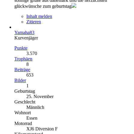
sonnige grüße aus dänemark und die herzlichsten
glückwünsche zum geburtstag
Inhalt melden
Zitieren
Yamaha83
Kurvenjäger
Punkte
3.570
Trophäen
8
Beiträge
653
Bilder
1
Geburtstag
25. November
Geschlecht
Männlich
Wohnort
Essen
Motorrad
XJ6 Diversion F