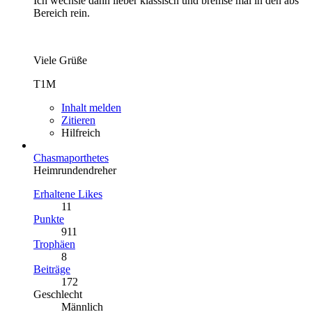
Ich wechsle dann lieber klassisch und bremse mal in den abs
Bereich rein.
Viele Grüße
T1M
Inhalt melden
Zitieren
Hilfreich
Chasmaporthetes
Heimrundendreher
Erhaltene Likes
11
Punkte
911
Trophäen
8
Beiträge
172
Geschlecht
Männlich