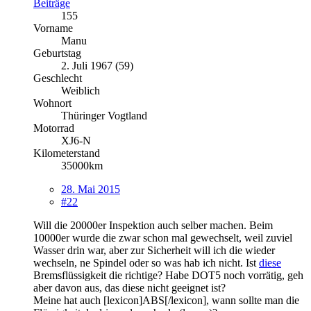
Beiträge
155
Vorname
Manu
Geburtstag
2. Juli 1967 (59)
Geschlecht
Weiblich
Wohnort
Thüringer Vogtland
Motorrad
XJ6-N
Kilometerstand
35000km
28. Mai 2015
#22
Will die 20000er Inspektion auch selber machen. Beim
10000er wurde die zwar schon mal gewechselt, weil zuviel
Wasser drin war, aber zur Sicherheit will ich die wieder
wechseln, ne Spindel oder so was hab ich nicht. Ist
diese
Bremsflüssigkeit die richtige? Habe DOT5 noch vorrätig, geh
aber davon aus, das diese nicht geeignet ist?
Meine hat auch [lexicon]ABS[/lexicon], wann sollte man die