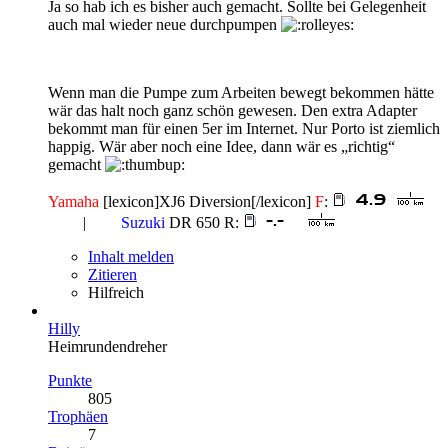
Ja so hab ich es bisher auch gemacht. Sollte bei Gelegenheit
auch mal wieder neue durchpumpen
Wenn man die Pumpe zum Arbeiten bewegt bekommen hätte
wär das halt noch ganz schön gewesen. Den extra Adapter
bekommt man für einen 5er im Internet. Nur Porto ist ziemlich
happig. Wär aber noch eine Idee, dann wär es „richtig“
gemacht
Yamaha
[lexicon]XJ6 Diversion[/lexicon]
F
:
space
|
space
Suzuki
DR 650 R:
Inhalt melden
Zitieren
Hilfreich
Hilly
Heimrundendreher
Punkte
805
Trophäen
7