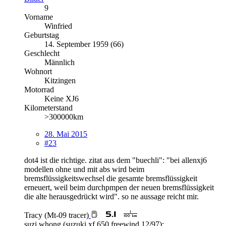
9
Vorname
Winfried
Geburtstag
14. September 1959 (66)
Geschlecht
Männlich
Wohnort
Kitzingen
Motorrad
Keine XJ6
Kilometerstand
>300000km
28. Mai 2015
#23
dot4 ist die richtige. zitat aus dem "buechli": "bei allenxj6
modellen ohne und mit abs wird beim
bremsflüssigkeitswechsel die gesamte bremsflüssigkeit
erneuert, weil beim durchpmpen der neuen bremsflüssigkeit
die alte herausgedrückt wird". so ne aussage reicht mir.
Tracy (Mt-09 tracer)
suzi whong (suzuki xf 650 freewind 12/97):