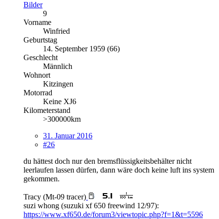
Bilder
9
Vorname
Winfried
Geburtstag
14. September 1959 (66)
Geschlecht
Männlich
Wohnort
Kitzingen
Motorrad
Keine XJ6
Kilometerstand
>300000km
31. Januar 2016
#26
du hättest doch nur den bremsflüssigkeitsbehälter nicht
leerlaufen lassen dürfen, dann wäre doch keine luft ins system
gekommen.
Tracy (Mt-09 tracer)
suzi whong (suzuki xf 650 freewind 12/97):
https://www.xf650.de/forum3/viewtopic.php?f=1&t=5596