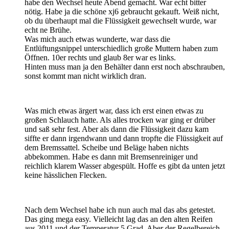
habe den Wechsel heute Abend gemacht. War echt bitter
nötig. Habe ja die schöne xj6 gebraucht gekauft. Weiß nicht,
ob du überhaupt mal die Flüssigkeit gewechselt wurde, war
echt ne Brühe.
Was mich auch etwas wunderte, war dass die
Entlüftungsnippel unterschiedlich große Muttern haben zum
Öffnen. 10er rechts und glaub 8er war es links.
Hinten muss man ja den Behälter dann erst noch abschrauben,
sonst kommt man nicht wirklich dran.
Was mich etwas ärgert war, dass ich erst einen etwas zu
großen Schlauch hatte. Als alles trocken war ging er drüber
und saß sehr fest. Aber als dann die Flüssigkeit dazu kam
siffte er dann irgendwann und dann tropfte die Flüssigkeit auf
dem Bremssattel. Scheibe und Beläge haben nichts
abbekommen. Habe es dann mit Bremsenreiniger und
reichlich klarem Wasser abgespült. Hoffe es gibt da unten jetzt
keine hässlichen Flecken.
Nach dem Wechsel habe ich nun auch mal das abs getestet.
Das ging mega easy. Vielleicht lag das an den alten Reifen
aus 2011 und der Temperatur 5 Grad. Aber der Regelbereich