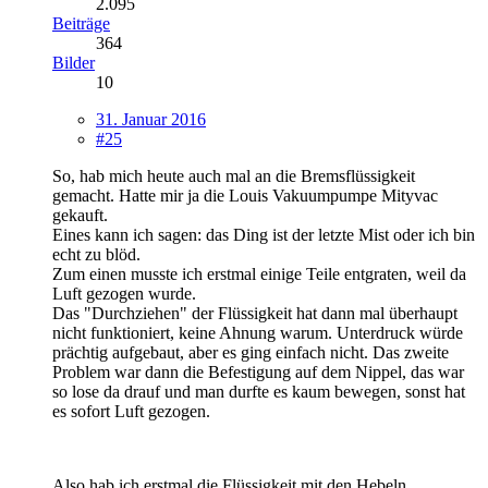
2.095
Beiträge
364
Bilder
10
31. Januar 2016
#25
So, hab mich heute auch mal an die Bremsflüssigkeit
gemacht. Hatte mir ja die Louis Vakuumpumpe Mityvac
gekauft.
Eines kann ich sagen: das Ding ist der letzte Mist oder ich bin
echt zu blöd.
Zum einen musste ich erstmal einige Teile entgraten, weil da
Luft gezogen wurde.
Das "Durchziehen" der Flüssigkeit hat dann mal überhaupt
nicht funktioniert, keine Ahnung warum. Unterdruck würde
prächtig aufgebaut, aber es ging einfach nicht. Das zweite
Problem war dann die Befestigung auf dem Nippel, das war
so lose da drauf und man durfte es kaum bewegen, sonst hat
es sofort Luft gezogen.
Also hab ich erstmal die Flüssigkeit mit den Hebeln