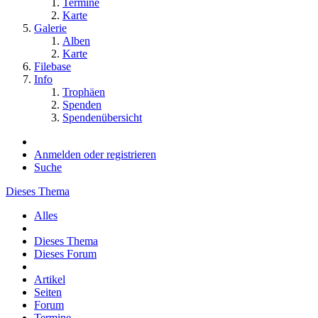
Termine
Karte
Galerie
Alben
Karte
Filebase
Info
Trophäen
Spenden
Spendenübersicht
Anmelden oder registrieren
Suche
Dieses Thema
Alles
Dieses Thema
Dieses Forum
Artikel
Seiten
Forum
Termine