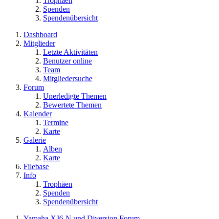
Trophäen
Spenden
Spendenübersicht
Dashboard
Mitglieder
Letzte Aktivitäten
Benutzer online
Team
Mitgliedersuche
Forum
Unerledigte Themen
Bewertete Themen
Kalender
Termine
Karte
Galerie
Alben
Karte
Filebase
Info
Trophäen
Spenden
Spendenübersicht
Yamaha XJ6-N und Diversion Forum