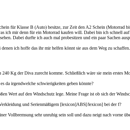
hein für Klasse B (Auto) besitze, zur Zeit den A2 Schein (Motorrad bis
as ich mir denn für ein Motorrad kaufen will. Dabei bin ich schnell a
hen. Dabei durfte ich auch mal probesitzen und ein paar Sachen auspro
denen ich hoffe das ihr mir helfen könnt sie aus dem Weg zu schaffen.
n 240 Kg der Diva zurecht komme. Schließlich wäre sie mein erstes Moto
b es da irgendwelche schwierigkeiten geben könnte?
oßen Wert auf den Windschutz lege. Meine Frage ist ob sich der Windsc
Verkleidung und Serienmäßigem [lexicon]ABS[/lexicon] bei der f?
iner Vollbremsung sehr unruhig sein soll und dazu neigt nach vorne übe