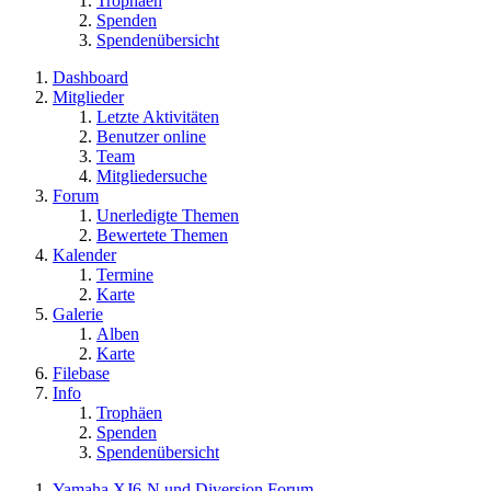
Trophäen
Spenden
Spendenübersicht
Dashboard
Mitglieder
Letzte Aktivitäten
Benutzer online
Team
Mitgliedersuche
Forum
Unerledigte Themen
Bewertete Themen
Kalender
Termine
Karte
Galerie
Alben
Karte
Filebase
Info
Trophäen
Spenden
Spendenübersicht
Yamaha XJ6-N und Diversion Forum