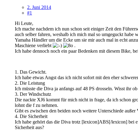
2. Juni 2014
#1
Hi Leute,
Ich mache nachdem ich nun schon seit einiger Zeit den Führersc
auch selber fahren, weshalb ich mich mal so umgeguckt habe w
Yamaha Händler um die Ecke um sie mir auch mal in echt anzuse
Maschiene verliebt
.
Ich habe dennoch noch ein paar Bedenken mit diesem Bike, bei 
1. Das Gewicht.
Ich habe etwas Angst das ich nicht sofort mit den eher schwere
2. Die Leistung
Ich müsste die Diva ja anfangs auf 48 PS drosseln. Wisst ihr o
3. Der Windschutz
Die nackte XJ6 kommt für mich nicht in frage, da ich schon gr
lohnt die f zu nehmen.
Gibt es zwischen den beiden noch weitere Unterschiede außer 
4. Die Sicherheit
Ich habe gehört das die Diva trotz [lexicon]ABS[/lexicon] bei e
Sicherheit aus?