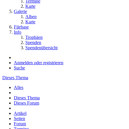
Termine
Karte
Galerie
Alben
Karte
Filebase
Info
Trophäen
Spenden
Spendenübersicht
Anmelden oder registrieren
Suche
Dieses Thema
Alles
Dieses Thema
Dieses Forum
Artikel
Seiten
Forum
Termine