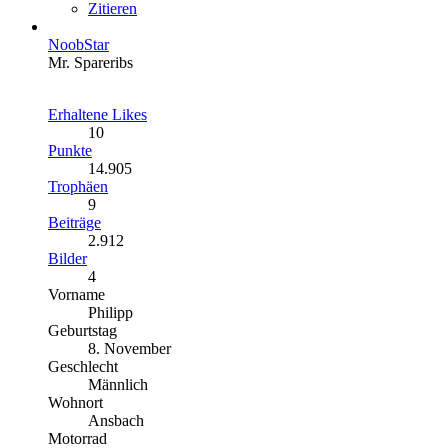
Zitieren
NoobStar
Mr. Spareribs
Erhaltene Likes
10
Punkte
14.905
Trophäen
9
Beiträge
2.912
Bilder
4
Vorname
Philipp
Geburtstag
8. November
Geschlecht
Männlich
Wohnort
Ansbach
Motorrad