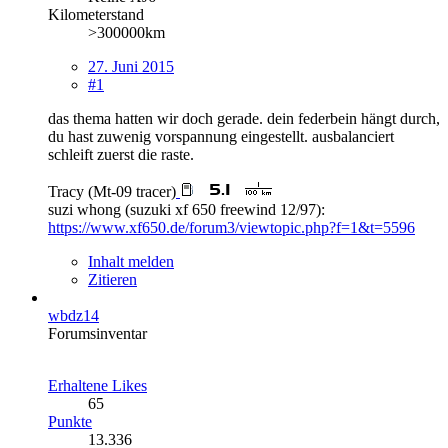
Kilometerstand
>300000km
27. Juni 2015
#1
das thema hatten wir doch gerade. dein federbein hängt durch,
du hast zuwenig vorspannung eingestellt. ausbalanciert
schleift zuerst die raste.
Tracy (Mt-09 tracer)
suzi whong (suzuki xf 650 freewind 12/97):
https://www.xf650.de/forum3/viewtopic.php?f=1&t=5596
Inhalt melden
Zitieren
wbdz14
Forumsinventar
Erhaltene Likes
65
Punkte
13.336