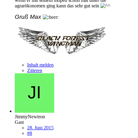
wenn er mit seinem moped schon mal unter die
agrarökonomen ging kann das sehr gut sein
Gruß Max
Inhalt melden
Zitieren
JimmyNewtron
Gast
28. Juni 2015
#8