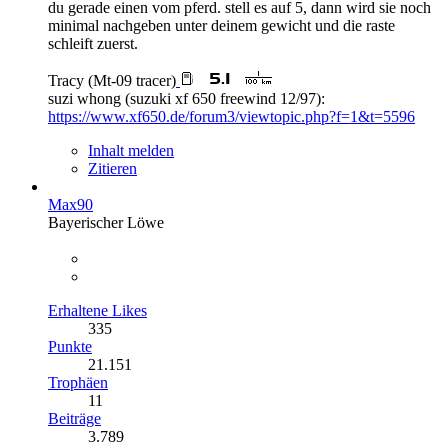
du gerade einen vom pferd. stell es auf 5, dann wird sie noch
minimal nachgeben unter deinem gewicht und die raste
schleift zuerst.
Tracy (Mt-09 tracer)
suzi whong (suzuki xf 650 freewind 12/97):
https://www.xf650.de/forum3/viewtopic.php?f=1&t=5596
Inhalt melden
Zitieren
Max90
Bayerischer Löwe
Erhaltene Likes
335
Punkte
21.151
Trophäen
11
Beiträge
3.789