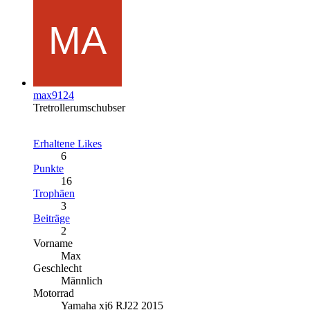
max9124
Tretrollerumschubser
Erhaltene Likes
6
Punkte
16
Trophäen
3
Beiträge
2
Vorname
Max
Geschlecht
Männlich
Motorrad
Yamaha xj6 RJ22 2015