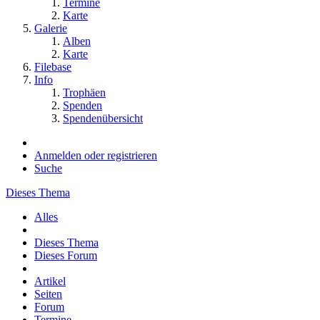
Termine
Karte
Galerie
Alben
Karte
Filebase
Info
Trophäen
Spenden
Spendenübersicht
Anmelden oder registrieren
Suche
Dieses Thema
Alles
Dieses Thema
Dieses Forum
Artikel
Seiten
Forum
Termine