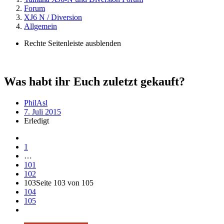
Forum
XJ6 N / Diversion
Allgemein
Rechte Seitenleiste ausblenden
Was habt ihr Euch zuletzt gekauft?
PhilAsl
7. Juli 2015
Erledigt
1
…
101
102
103
Seite 103 von 105
104
105