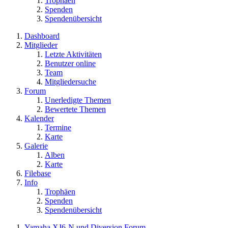
Trophäen
Spenden
Spendenübersicht
Dashboard
Mitglieder
Letzte Aktivitäten
Benutzer online
Team
Mitgliedersuche
Forum
Unerledigte Themen
Bewertete Themen
Kalender
Termine
Karte
Galerie
Alben
Karte
Filebase
Info
Trophäen
Spenden
Spendenübersicht
Yamaha XJ6-N und Diversion Forum