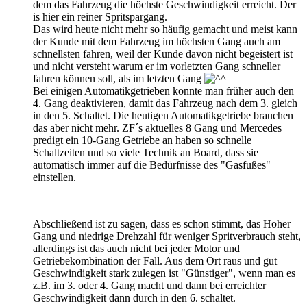
dem das Fahrzeug die höchste Geschwindigkeit erreicht. Der
is hier ein reiner Spritspargang.
Das wird heute nicht mehr so häufig gemacht und meist kann
der Kunde mit dem Fahrzeug im höchsten Gang auch am
schnellsten fahren, weil der Kunde davon nicht begeistert ist
und nicht versteht warum er im vorletzten Gang schneller
fahren können soll, als im letzten Gang
Bei einigen Automatikgetrieben konnte man früher auch den
4. Gang deaktivieren, damit das Fahrzeug nach dem 3. gleich
in den 5. Schaltet. Die heutigen Automatikgetriebe brauchen
das aber nicht mehr. ZF´s aktuelles 8 Gang und Mercedes
predigt ein 10-Gang Getriebe an haben so schnelle
Schaltzeiten und so viele Technik an Board, dass sie
automatisch immer auf die Bedürfnisse des "Gasfußes"
einstellen.
Abschließend ist zu sagen, dass es schon stimmt, das Hoher
Gang und niedrige Drehzahl für weniger Spritverbrauch steht,
allerdings ist das auch nicht bei jeder Motor und
Getriebekombination der Fall. Aus dem Ort raus und gut
Geschwindigkeit stark zulegen ist "Günstiger", wenn man es
z.B. im 3. oder 4. Gang macht und dann bei erreichter
Geschwindigkeit dann durch in den 6. schaltet.