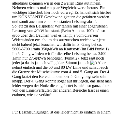
allerdings kommen wir in den Zweiten Ring gut hinein.
Nehmen wir uns mal ein paar Vergleichswerte heraus. Ein
wichtiger Einschub hier noch vorweg: Es handelt sich hierbei
um KONSTANTE Geschwindigkeiten die gefahren werden
und somit auch um einen konstanten Leistungsabruf.
So jetz zu den Beispielen: Wir fahren mit einer abgerufenen
Leistung von 40kW konstant. (Beim Auto ca. 100km/h so
grob über den Daumen weil es hängt ja vom diversen
Widerständen etc. ab um das auszurechen welche wir jetzt
nicht haben) jetzt brauchen wir dafür im 3. Gang bei ca.
5600-5700 1/min 350g/kWh an Kraftstoff (Im Bild Punkt 1).
Im 5. Gang würden wir für die selbe Leistung bei ca. 3400
1/min nur 275g/kWh benötigen (Punkt 2). Jetzt sagt noch
jeder ja das is ja auch völlig klar. Stimmt ja auch
Aber
nehmt einfach mal die 60 und 80 kW Linie und schaut euch
die Grenze der Muschelkurve vom 4. und 5. Gang an. Der 4.
Gang kratzt den Bereich in dem der 5. Gang liegt sehr sehr
knapp. Der 4. Gang könnte sogar auf ihr liegen, das sieht man
leider wegen der Notiz die eingebettet ist nicht so ganz, aber
von den Linienverläufen der anderen Bereiche lässt es einen
erahnen, wie sie verläuft.
Für Beschleunigungen ist das leider nicht so einfach in einem