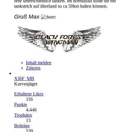
sehr unterschiedlich tanken. Im normalfall sollte dir ein
tankstrich auf überland so ca 50km halten können.
Gruß Max
Inhalt melden
Zitieren
XJ6F_MB
Kurvenjäger
Erhaltene Likes
116
Punkte
4.446
Trophäen
13
Beiträge
539