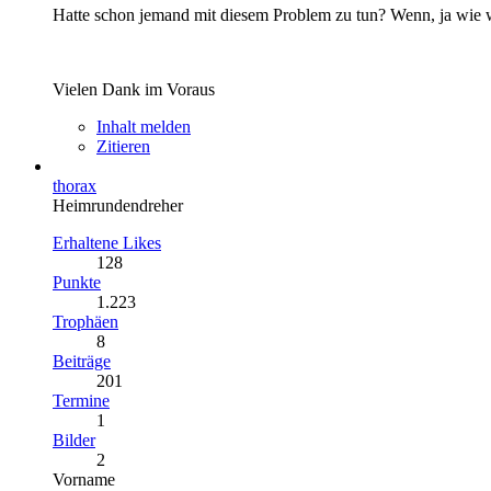
Hatte schon jemand mit diesem Problem zu tun? Wenn, ja wie wu
Vielen Dank im Voraus
Inhalt melden
Zitieren
thorax
Heimrundendreher
Erhaltene Likes
128
Punkte
1.223
Trophäen
8
Beiträge
201
Termine
1
Bilder
2
Vorname