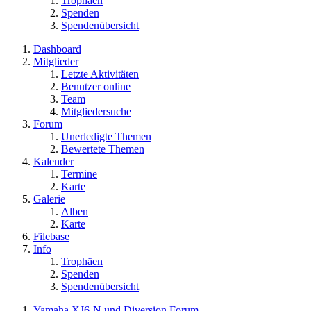
Trophäen
Spenden
Spendenübersicht
Dashboard
Mitglieder
Letzte Aktivitäten
Benutzer online
Team
Mitgliedersuche
Forum
Unerledigte Themen
Bewertete Themen
Kalender
Termine
Karte
Galerie
Alben
Karte
Filebase
Info
Trophäen
Spenden
Spendenübersicht
Yamaha XJ6-N und Diversion Forum