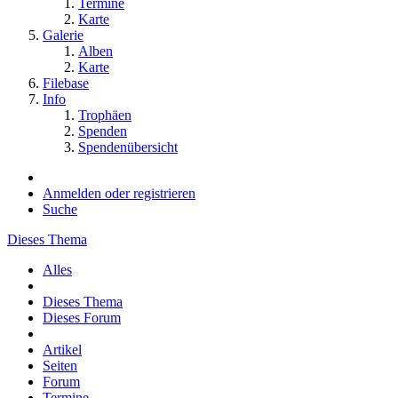
Termine
Karte
Galerie
Alben
Karte
Filebase
Info
Trophäen
Spenden
Spendenübersicht
Anmelden oder registrieren
Suche
Dieses Thema
Alles
Dieses Thema
Dieses Forum
Artikel
Seiten
Forum
Termine