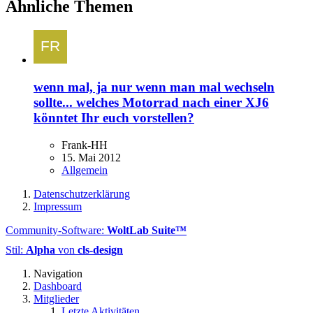
Ähnliche Themen
wenn mal, ja nur wenn man mal wechseln
sollte... welches Motorrad nach einer XJ6
könntet Ihr euch vorstellen?
Frank-HH
15. Mai 2012
Allgemein
Datenschutzerklärung
Impressum
Community-Software:
WoltLab Suite™
Stil:
Alpha
von
cls-design
Navigation
Dashboard
Mitglieder
Letzte Aktivitäten