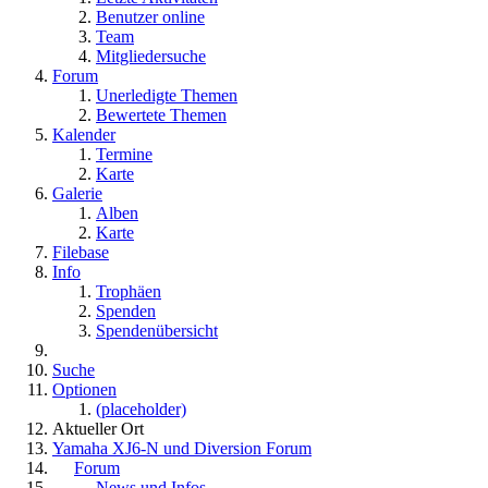
Benutzer online
Team
Mitgliedersuche
Forum
Unerledigte Themen
Bewertete Themen
Kalender
Termine
Karte
Galerie
Alben
Karte
Filebase
Info
Trophäen
Spenden
Spendenübersicht
Suche
Optionen
(placeholder)
Aktueller Ort
Yamaha XJ6-N und Diversion Forum
Forum
News und Infos