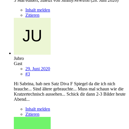
3 Mal editiert, zuletzt von JimmyNewtron (
28. Juni 2020
)
Inhalt melden
Zitieren
Jubro
Gast
29. Juni 2020
#3
Hi Sabrina, hab nen Satz Diva F Spiegel da die ich nich
brauche... Sind ältere gebrauchte... Muss mal schaun wie die
Kratzertechnisch aussehen... Schick dir dann 2-3 Bilder heute
Abend...
Inhalt melden
Zitieren