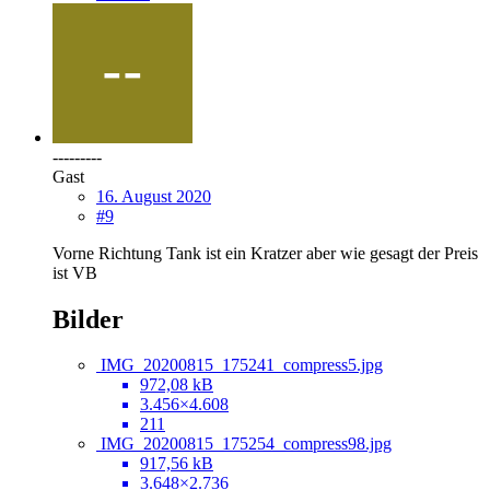
---------
Gast
16. August 2020
#9
Vorne Richtung Tank ist ein Kratzer aber wie gesagt der Preis
ist VB
Bilder
IMG_20200815_175241_compress5.jpg
972,08 kB
3.456×4.608
211
IMG_20200815_175254_compress98.jpg
917,56 kB
3.648×2.736