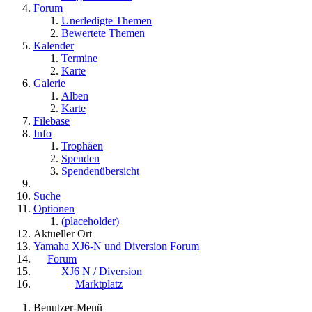
Forum
Unerledigte Themen
Bewertete Themen
Kalender
Termine
Karte
Galerie
Alben
Karte
Filebase
Info
Trophäen
Spenden
Spendenübersicht
Suche
Optionen
(placeholder)
Aktueller Ort
Yamaha XJ6-N und Diversion Forum
Forum
XJ6 N / Diversion
Marktplatz
Benutzer-Menü