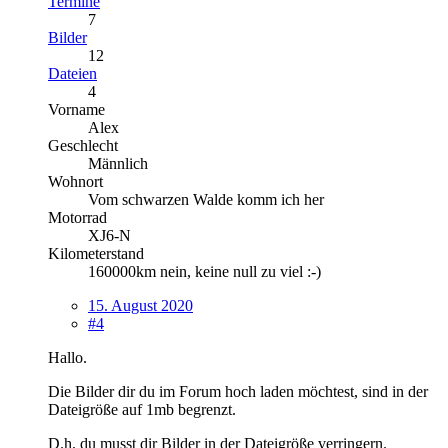
Termine
7
Bilder
12
Dateien
4
Vorname
Alex
Geschlecht
Männlich
Wohnort
Vom schwarzen Walde komm ich her
Motorrad
XJ6-N
Kilometerstand
160000km nein, keine null zu viel :-)
15. August 2020
#4
Hallo.
Die Bilder dir du im Forum hoch laden möchtest, sind in der
Dateigröße auf 1mb begrenzt.
D.h. du musst dir Bilder in der Dateigröße verringern.