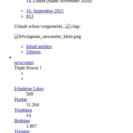
14.128km (Stand November 2020)
16. September 2021
#13
Urlaub schon vorgemerkt...
Inhalt melden
Zitieren
newcomer
Triple Power !
Erhaltene Likes
509
Punkte
11.204
Trophäen
14
Beiträge
1.807
Termine