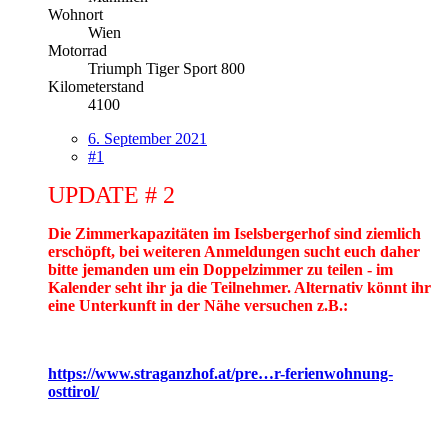
Wohnort
Wien
Motorrad
Triumph Tiger Sport 800
Kilometerstand
4100
6. September 2021
#1
UPDATE # 2
Die Zimmerkapazitäten im Iselsbergerhof sind ziemlich
erschöpft, bei weiteren Anmeldungen sucht euch daher
bitte jemanden um ein Doppelzimmer zu teilen - im
Kalender seht ihr ja die Teilnehmer. Alternativ könnt ihr
eine Unterkunft in der Nähe versuchen z.B.:
https://www.straganzhof.at/pre…r-ferienwohnung-
osttirol/