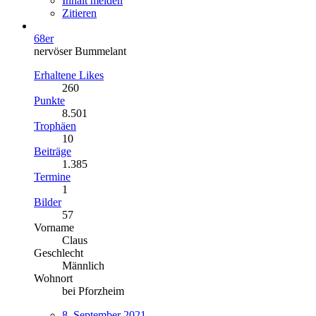
Inhalt melden
Zitieren
68er
nervöser Bummelant
Erhaltene Likes
260
Punkte
8.501
Trophäen
10
Beiträge
1.385
Termine
1
Bilder
57
Vorname
Claus
Geschlecht
Männlich
Wohnort
bei Pforzheim
8. September 2021