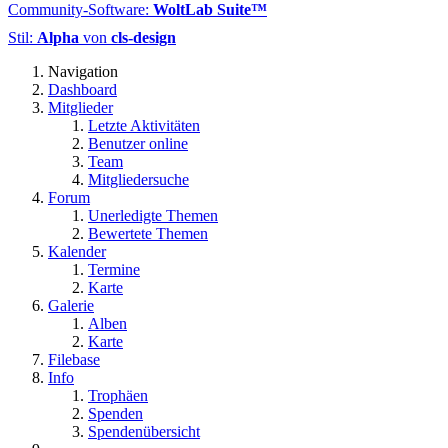
Community-Software:
WoltLab Suite™
Stil:
Alpha
von
cls-design
Navigation
Dashboard
Mitglieder
Letzte Aktivitäten
Benutzer online
Team
Mitgliedersuche
Forum
Unerledigte Themen
Bewertete Themen
Kalender
Termine
Karte
Galerie
Alben
Karte
Filebase
Info
Trophäen
Spenden
Spendenübersicht