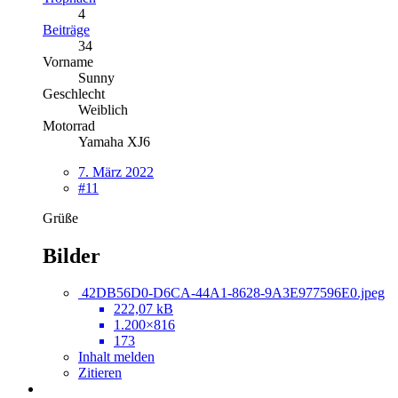
4
Beiträge
34
Vorname
Sunny
Geschlecht
Weiblich
Motorrad
Yamaha XJ6
7. März 2022
#11
Grüße
Bilder
42DB56D0-D6CA-44A1-8628-9A3E977596E0.jpeg
222,07 kB
1.200×816
173
Inhalt melden
Zitieren