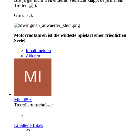
Bist ja gar nicht weit entfernt, vielleicht klappt da ja mal ein
Treffen
.
Gruß Jack
Motorradfahren ist die wildeste Spielart einer friedlichen
Seele!
Inhalt melden
Zitieren
Michi89x
Tretrollerumschubser
Erhaltene Likes
33