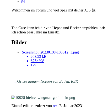
#4
Wilkommen im Forum und viel Spaß mit deiner XJ6 👍.
Top Case kann ich dir von Hepco und Becker empfohlen, hab
ich schon paar Jahre im Einsatz.
Bilder
Screenshot_20230108-103612_1.png
268,53 kB
675×398
129
.
.
......
G
rüße aus
dem Norden von Baden, REX
Einmal editiert, zuletzt von
rex
(
8. Januar 2023
)