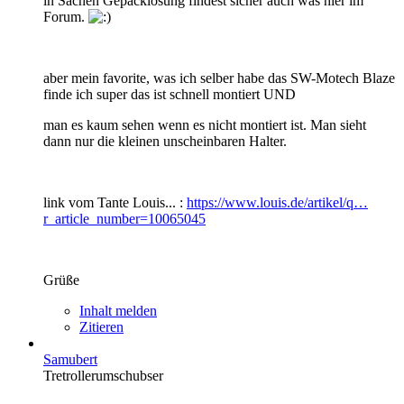
in Sachen Gepäcklösung findest sicher auch was hier im
Forum.
aber mein favorite, was ich selber habe das SW-Motech Blaze
finde ich super das ist schnell montiert UND
man es kaum sehen wenn es nicht montiert ist. Man sieht
dann nur die kleinen unscheinbaren Halter.
link vom Tante Louis... :
https://www.louis.de/artikel/q…
r_article_number=10065045
Grüße
Inhalt melden
Zitieren
Samubert
Tretrollerumschubser