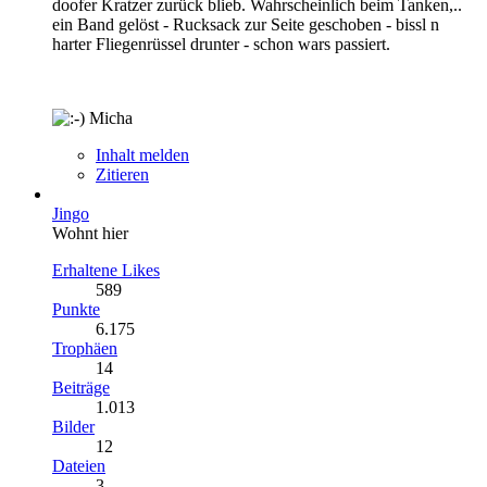
doofer Kratzer zurück blieb. Wahrscheinlich beim Tanken,..
ein Band gelöst - Rucksack zur Seite geschoben - bissl n
harter Fliegenrüssel drunter - schon wars passiert.
Micha
Inhalt melden
Zitieren
Jingo
Wohnt hier
Erhaltene Likes
589
Punkte
6.175
Trophäen
14
Beiträge
1.013
Bilder
12
Dateien
3