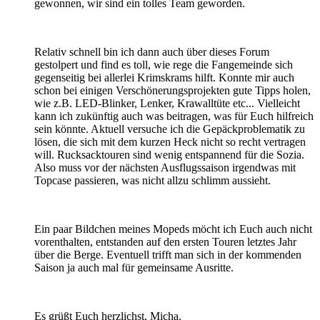
gewonnen, wir sind ein tolles Team geworden.
Relativ schnell bin ich dann auch über dieses Forum
gestolpert und find es toll, wie rege die Fangemeinde sich
gegenseitig bei allerlei Krimskrams hilft. Konnte mir auch
schon bei einigen Verschönerungsprojekten gute Tipps holen,
wie z.B. LED-Blinker, Lenker, Krawalltüte etc... Vielleicht
kann ich zukünftig auch was beitragen, was für Euch hilfreich
sein könnte. Aktuell versuche ich die Gepäckproblematik zu
lösen, die sich mit dem kurzen Heck nicht so recht vertragen
will. Rucksacktouren sind wenig entspannend für die Sozia.
Also muss vor der nächsten Ausflugssaison irgendwas mit
Topcase passieren, was nicht allzu schlimm aussieht.
Ein paar Bildchen meines Mopeds möcht ich Euch auch nicht
vorenthalten, entstanden auf den ersten Touren letztes Jahr
über die Berge. Eventuell trifft man sich in der kommenden
Saison ja auch mal für gemeinsame Ausritte.
Es grüßt Euch herzlichst, Micha.