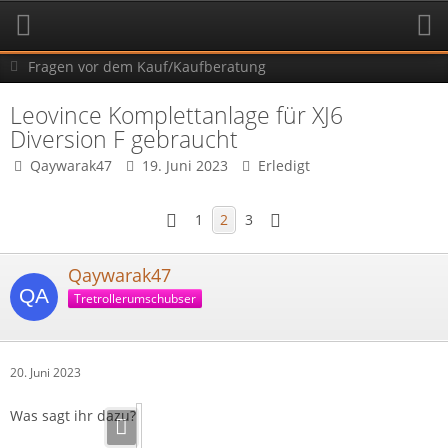
Fragen vor dem Kauf/Kaufberatung
Leovince Komplettanlage für XJ6
Diversion F gebraucht
Qaywarak47
19. Juni 2023
Erledigt
1
2
3
Qaywarak47
Tretrollerumschubser
20. Juni 2023
Was sagt ihr dazu?