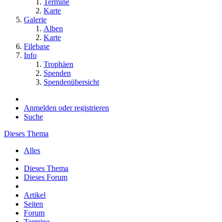
Termine
Karte
Galerie
Alben
Karte
Filebase
Info
Trophäen
Spenden
Spendenübersicht
Anmelden oder registrieren
Suche
Dieses Thema
Alles
Dieses Thema
Dieses Forum
Artikel
Seiten
Forum
Termine