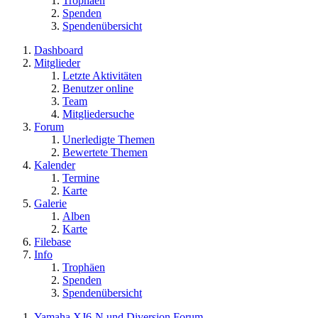
Trophäen
Spenden
Spendenübersicht
Dashboard
Mitglieder
Letzte Aktivitäten
Benutzer online
Team
Mitgliedersuche
Forum
Unerledigte Themen
Bewertete Themen
Kalender
Termine
Karte
Galerie
Alben
Karte
Filebase
Info
Trophäen
Spenden
Spendenübersicht
Yamaha XJ6-N und Diversion Forum