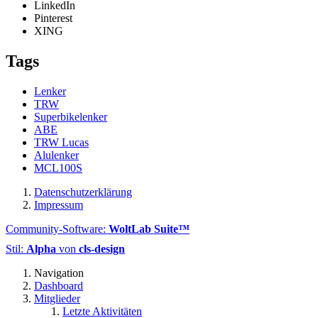
LinkedIn
Pinterest
XING
Tags
Lenker
TRW
Superbikelenker
ABE
TRW Lucas
Alulenker
MCL100S
Datenschutzerklärung
Impressum
Community-Software:
WoltLab Suite™
Stil:
Alpha
von
cls-design
Navigation
Dashboard
Mitglieder
Letzte Aktivitäten