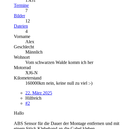
1.431
Termine
7
Bilder
12
Dateien
4
Vorname
Alex
Geschlecht
Männlich
Wohnort
Vom schwarzen Walde komm ich her
Motorrad
XJ6-N
Kilometerstand
160000km nein, keine null zu viel :-)
22. März 2025
Hilfreich
#2
Hallo
ABS Sensor für die Dauer der Montage entfernen und mit
einem Stück Klebeband an die Gabel kleben.