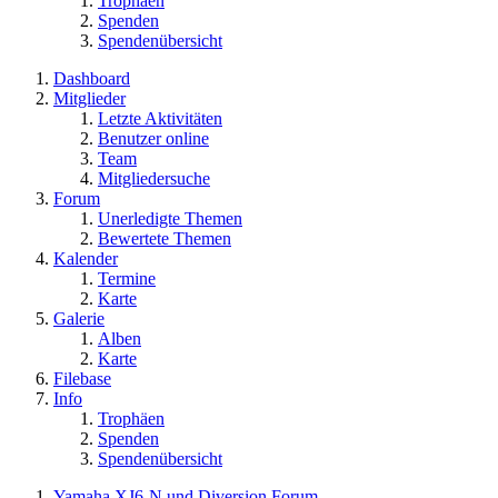
Trophäen
Spenden
Spendenübersicht
Dashboard
Mitglieder
Letzte Aktivitäten
Benutzer online
Team
Mitgliedersuche
Forum
Unerledigte Themen
Bewertete Themen
Kalender
Termine
Karte
Galerie
Alben
Karte
Filebase
Info
Trophäen
Spenden
Spendenübersicht
Yamaha XJ6-N und Diversion Forum