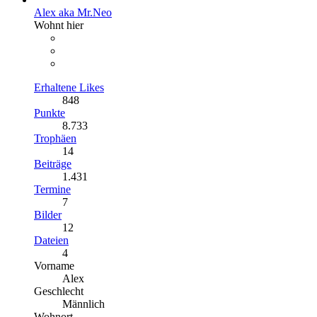
Alex aka Mr.Neo
Wohnt hier
Erhaltene Likes
848
Punkte
8.733
Trophäen
14
Beiträge
1.431
Termine
7
Bilder
12
Dateien
4
Vorname
Alex
Geschlecht
Männlich
Wohnort