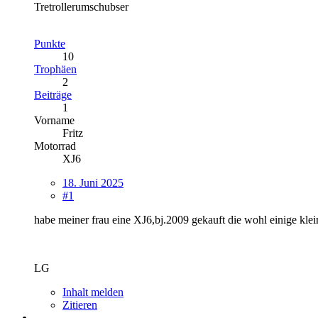
Tretrollerumschubser
Punkte
10
Trophäen
2
Beiträge
1
Vorname
Fritz
Motorrad
XJ6
18. Juni 2025
#1
habe meiner frau eine XJ6,bj.2009 gekauft die wohl einige klei
LG
Inhalt melden
Zitieren