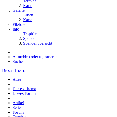
Termine
Karte
Galerie
Alben
Karte
Filebase
Info
Trophäen
Spenden
Spendenübersicht
Anmelden oder registrieren
Suche
Dieses Thema
Alles
Dieses Thema
Dieses Forum
Artikel
Seiten
Forum
Termine