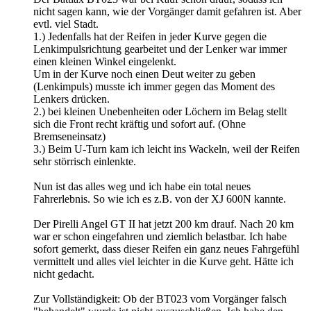
nicht sagen kann, wie der Vorgänger damit gefahren ist. Aber
evtl. viel Stadt.
1.) Jedenfalls hat der Reifen in jeder Kurve gegen die
Lenkimpulsrichtung gearbeitet und der Lenker war immer
einen kleinen Winkel eingelenkt.
Um in der Kurve noch einen Deut weiter zu geben
(Lenkimpuls) musste ich immer gegen das Moment des
Lenkers drücken.
2.) bei kleinen Unebenheiten oder Löchern im Belag stellt
sich die Front recht kräftig und sofort auf. (Ohne
Bremseneinsatz)
3.) Beim U-Turn kam ich leicht ins Wackeln, weil der Reifen
sehr störrisch einlenkte.
Nun ist das alles weg und ich habe ein total neues
Fahrerlebnis. So wie ich es z.B. von der XJ 600N kannte.
Der Pirelli Angel GT II hat jetzt 200 km drauf. Nach 20 km
war er schon eingefahren und ziemlich belastbar. Ich habe
sofort gemerkt, dass dieser Reifen ein ganz neues Fahrgefühl
vermittelt und alles viel leichter in die Kurve geht. Hätte ich
nicht gedacht.
Zur Vollständigkeit: Ob der BT023 vom Vorgänger falsch