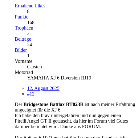
Erhaltene Likes
8
Punkte
168
Trophäen
2
Beiträge
24
Bilder
1
Vorname
Carsten
Motorrad
YAMAHA XJ 6 Diversion RJ19
12. August 2025
#12
Der
Bridgestone Battlax BT023R
ist nach meiner Erfahrung
ungeeignet für die XJ 6.
Ich habe den brav runtergefahren und nun gegen einen
Pirelli Angel GT II getauscht, da hier im Forum viel Gutes
darüber berichtet wird. Danke ans FORUM.
Der Battlax BT023 war bei Kauf schon drauf, sodass ich