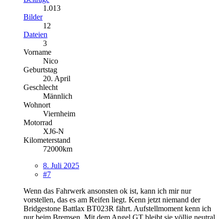
1.013
Bilder
12
Dateien
3
Vorname
Nico
Geburtstag
20. April
Geschlecht
Männlich
Wohnort
Viernheim
Motorrad
XJ6-N
Kilometerstand
72000km
8. Juli 2025
#7
Wenn das Fahrwerk ansonsten ok ist, kann ich mir nur
vorstellen, das es am Reifen liegt. Kenn jetzt niemand der
Bridgestone Battlax BT023R fährt. Aufstellmoment kenn ich
nur beim Bremsen. Mit dem Angel GT bleibt sie völlig neutral