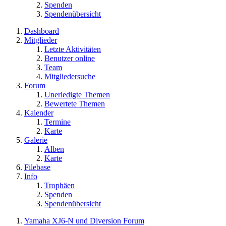
Spenden
Spendenübersicht
Dashboard
Mitglieder
Letzte Aktivitäten
Benutzer online
Team
Mitgliedersuche
Forum
Unerledigte Themen
Bewertete Themen
Kalender
Termine
Karte
Galerie
Alben
Karte
Filebase
Info
Trophäen
Spenden
Spendenübersicht
Yamaha XJ6-N und Diversion Forum