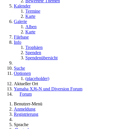
Bewertete Themen
Kalender
Termine
Karte
Galerie
Alben
Karte
Filebase
Info
Trophäen
Spenden
Spendenübersicht
Suche
Optionen
(placeholder)
Aktueller Ort
Yamaha XJ6-N und Diversion Forum
Forum
Benutzer-Menü
Anmeldung
Registrierung
Sprache