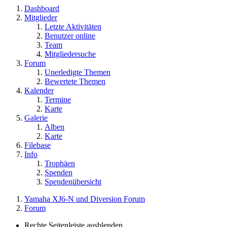
Dashboard
Mitglieder
Letzte Aktivitäten
Benutzer online
Team
Mitgliedersuche
Forum
Unerledigte Themen
Bewertete Themen
Kalender
Termine
Karte
Galerie
Alben
Karte
Filebase
Info
Trophäen
Spenden
Spendenübersicht
Yamaha XJ6-N und Diversion Forum
Forum
Rechte Seitenleiste ausblenden