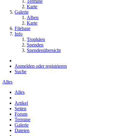
Termine
Karte
Galerie
Alben
Karte
Filebase
Info
Trophäen
Spenden
Spendenübersicht
Anmelden oder registrieren
Suche
Alles
Alles
Artikel
Seiten
Forum
Termine
Galerie
Dateien