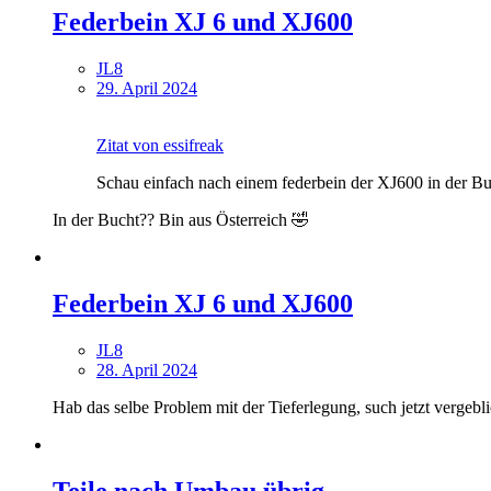
Federbein XJ 6 und XJ600
JL8
29. April 2024
Zitat von essifreak
Schau einfach nach einem federbein der XJ600 in der Buc
In der Bucht?? Bin aus Österreich 🤣
Federbein XJ 6 und XJ600
JL8
28. April 2024
Hab das selbe Problem mit der Tieferlegung, such jetzt vergebli
Teile nach Umbau übrig