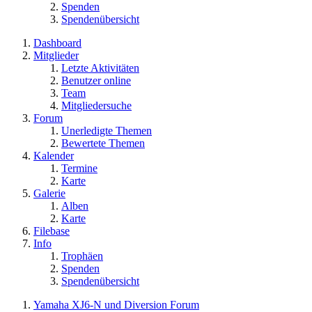
Spenden
Spendenübersicht
Dashboard
Mitglieder
Letzte Aktivitäten
Benutzer online
Team
Mitgliedersuche
Forum
Unerledigte Themen
Bewertete Themen
Kalender
Termine
Karte
Galerie
Alben
Karte
Filebase
Info
Trophäen
Spenden
Spendenübersicht
Yamaha XJ6-N und Diversion Forum