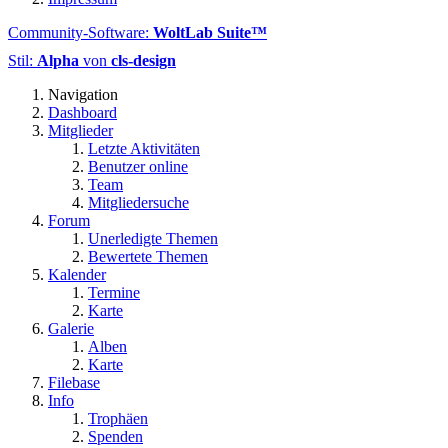
Community-Software:
WoltLab Suite™
Stil:
Alpha
von
cls-design
Navigation
Dashboard
Mitglieder
Letzte Aktivitäten
Benutzer online
Team
Mitgliedersuche
Forum
Unerledigte Themen
Bewertete Themen
Kalender
Termine
Karte
Galerie
Alben
Karte
Filebase
Info
Trophäen
Spenden