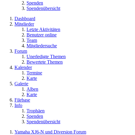
Spenden
Spendenübersicht
Dashboard
Mitglieder
Letzte Aktivitäten
Benutzer online
Team
Mitgliedersuche
Forum
Unerledigte Themen
Bewertete Themen
Kalender
Termine
Karte
Galerie
Alben
Karte
Filebase
Info
Trophäen
Spenden
Spendenübersicht
Yamaha XJ6-N und Diversion Forum