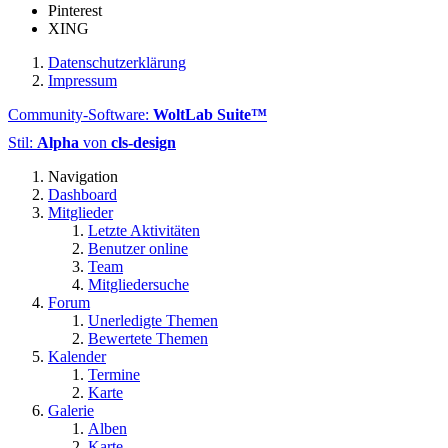
Pinterest
XING
Datenschutzerklärung
Impressum
Community-Software:
WoltLab Suite™
Stil:
Alpha
von
cls-design
Navigation
Dashboard
Mitglieder
Letzte Aktivitäten
Benutzer online
Team
Mitgliedersuche
Forum
Unerledigte Themen
Bewertete Themen
Kalender
Termine
Karte
Galerie
Alben
Karte