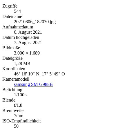
Zugriffe
544
Dateiname
20210806_182030.jpg
Aufnahmedatum
6. August 2021
Datum hochgeladen
7. August 2021
Bildmaße
3.000 × 1.689
Dateigröße
1,28 MB
Koordinaten
46° 16' 10" N, 17° 5' 49" O
Kameramodell
samsung SM-G988B
Belichtung
1/100 s
Blende
f/1.8
Brennweite
7mm
ISO-Empfindlichkeit
50