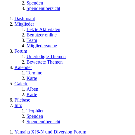
Spenden
Spendenübersicht
Dashboard
Mitglieder
Letzte Aktivitäten
Benutzer online
Team
Mitgliedersuche
Forum
Unerledigte Themen
Bewertete Themen
Kalender
Termine
Karte
Galerie
Alben
Karte
Filebase
Info
Trophäen
Spenden
Spendenübersicht
Yamaha XJ6-N und Diversion Forum