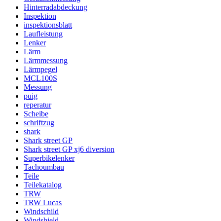
Hinterradabdeckung
Inspektion
inspektionsblatt
Laufleistung
Lenker
Lärm
Lärmmessung
Lärmpegel
MCL100S
Messung
puig
reperatur
Scheibe
schriftzug
shark
Shark street GP
Shark street GP xj6 diversion
Superbikelenker
Tachoumbau
Teile
Teilekatalog
TRW
TRW Lucas
Windschild
Windshield