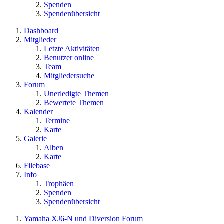
Spenden
Spendenübersicht
Dashboard
Mitglieder
Letzte Aktivitäten
Benutzer online
Team
Mitgliedersuche
Forum
Unerledigte Themen
Bewertete Themen
Kalender
Termine
Karte
Galerie
Alben
Karte
Filebase
Info
Trophäen
Spenden
Spendenübersicht
Yamaha XJ6-N und Diversion Forum