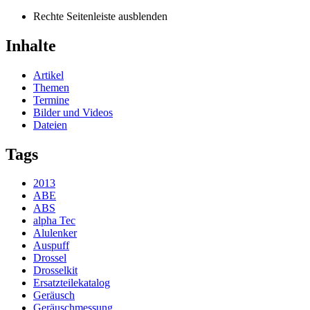
Rechte Seitenleiste ausblenden
Inhalte
Artikel
Themen
Termine
Bilder und Videos
Dateien
Tags
2013
ABE
ABS
alpha Tec
Alulenker
Auspuff
Drossel
Drosselkit
Ersatzteilekatalog
Geräusch
Geräuschmessung