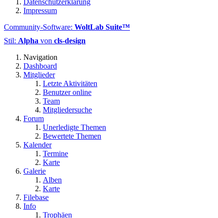
Datenschutzerklärung
Impressum
Community-Software:
WoltLab Suite™
Stil:
Alpha
von
cls-design
Navigation
Dashboard
Mitglieder
Letzte Aktivitäten
Benutzer online
Team
Mitgliedersuche
Forum
Unerledigte Themen
Bewertete Themen
Kalender
Termine
Karte
Galerie
Alben
Karte
Filebase
Info
Trophäen