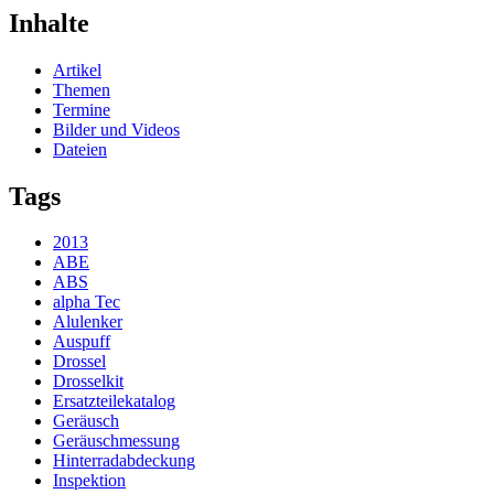
Inhalte
Artikel
Themen
Termine
Bilder und Videos
Dateien
Tags
2013
ABE
ABS
alpha Tec
Alulenker
Auspuff
Drossel
Drosselkit
Ersatzteilekatalog
Geräusch
Geräuschmessung
Hinterradabdeckung
Inspektion