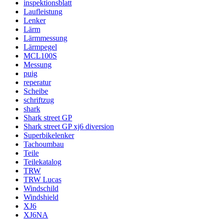
inspektionsblatt
Laufleistung
Lenker
Lärm
Lärmmessung
Lärmpegel
MCL100S
Messung
puig
reperatur
Scheibe
schriftzug
shark
Shark street GP
Shark street GP xj6 diversion
Superbikelenker
Tachoumbau
Teile
Teilekatalog
TRW
TRW Lucas
Windschild
Windshield
XJ6
XJ6NA