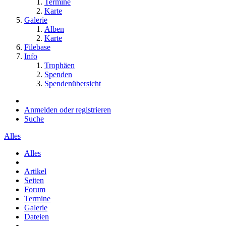
Termine
Karte
Galerie
Alben
Karte
Filebase
Info
Trophäen
Spenden
Spendenübersicht
Anmelden oder registrieren
Suche
Alles
Alles
Artikel
Seiten
Forum
Termine
Galerie
Dateien