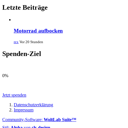
Letzte Beiträge
Motorrad aufbocken
rex
Vor 20 Stunden
Spenden-Ziel
0%
Jetzt spenden
Datenschutzerklärung
Impressum
Community-Software:
WoltLab Suite™
Stil:
Alpha
von
cls-design