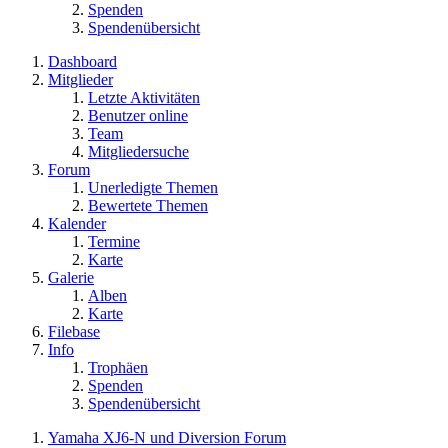
Spenden
Spendenübersicht
Dashboard
Mitglieder
Letzte Aktivitäten
Benutzer online
Team
Mitgliedersuche
Forum
Unerledigte Themen
Bewertete Themen
Kalender
Termine
Karte
Galerie
Alben
Karte
Filebase
Info
Trophäen
Spenden
Spendenübersicht
Yamaha XJ6-N und Diversion Forum