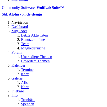
Community-Software:
WoltLab Suite™
Stil:
Alpha
von
cls-design
Navigation
Dashboard
Mitglieder
Letzte Aktivitäten
Benutzer online
Team
Mitgliedersuche
Forum
Unerledigte Themen
Bewertete Themen
Kalender
Termine
Karte
Galerie
Alben
Karte
Filebase
Info
Trophäen
Spenden