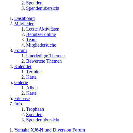
Spenden
Spendenübersicht
Dashboard
Mitglieder
Letzte Aktivitäten
Benutzer online
Team
Mitgliedersuche
Forum
Unerledigte Themen
Bewertete Themen
Kalender
Termine
Karte
Galerie
Alben
Karte
Filebase
Info
Trophäen
Spenden
Spendenübersicht
Yamaha XJ6-N und Diversion Forum