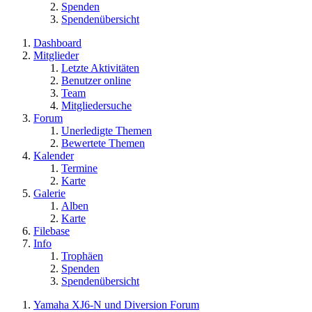
Spenden
Spendenübersicht
Dashboard
Mitglieder
Letzte Aktivitäten
Benutzer online
Team
Mitgliedersuche
Forum
Unerledigte Themen
Bewertete Themen
Kalender
Termine
Karte
Galerie
Alben
Karte
Filebase
Info
Trophäen
Spenden
Spendenübersicht
Yamaha XJ6-N und Diversion Forum