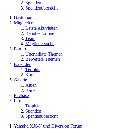
Spenden
Spendenübersicht
Dashboard
Mitglieder
Letzte Aktivitäten
Benutzer online
Team
Mitgliedersuche
Forum
Unerledigte Themen
Bewertete Themen
Kalender
Termine
Karte
Galerie
Alben
Karte
Filebase
Info
Trophäen
Spenden
Spendenübersicht
Yamaha XJ6-N und Diversion Forum