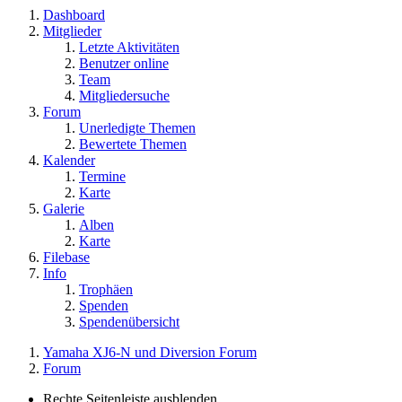
Dashboard
Mitglieder
Letzte Aktivitäten
Benutzer online
Team
Mitgliedersuche
Forum
Unerledigte Themen
Bewertete Themen
Kalender
Termine
Karte
Galerie
Alben
Karte
Filebase
Info
Trophäen
Spenden
Spendenübersicht
Yamaha XJ6-N und Diversion Forum
Forum
Rechte Seitenleiste ausblenden