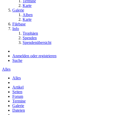
Termine
Karte
Galerie
Alben
Karte
Filebase
Info
Trophäen
Spenden
Spendenübersicht
Anmelden oder registrieren
Suche
Alles
Alles
Artikel
Seiten
Forum
Termine
Galerie
Dateien