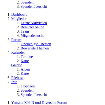
Spenden
Spendenübersicht
Dashboard
Mitglieder
Letzte Aktivitäten
Benutzer online
Team
Mitgliedersuche
Forum
Unerledigte Themen
Bewertete Themen
Kalender
Termine
Karte
Galerie
Alben
Karte
Filebase
Info
Trophäen
Spenden
Spendenübersicht
Yamaha XJ6-N und Diversion Forum