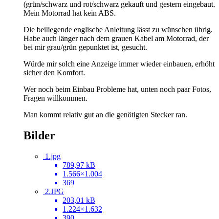
(grün/schwarz und rot/schwarz gekauft und gestern eingebaut.
Mein Motorrad hat kein ABS.
Die beiliegende englische Anleitung lässt zu wünschen übrig.
Habe auch länger nach dem grauen Kabel am Motorrad, der
bei mir grau/grün gepunktet ist, gesucht.
Würde mir solch eine Anzeige immer wieder einbauen, erhöht
sicher den Komfort.
Wer noch beim Einbau Probleme hat, unten noch paar Fotos,
Fragen willkommen.
Man kommt relativ gut an die genötigten Stecker ran.
Bilder
1.jpg
789,97 kB
1.566×1.004
369
2.JPG
203,01 kB
1.224×1.632
390