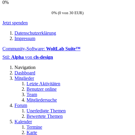
0%
0% (0 von 30 EUR)
Jetzt spenden
Datenschutzerklärung
Impressum
Community-Software:
WoltLab Suite™
Stil:
Alpha
von
cls-design
Navigation
Dashboard
Mitglieder
Letzte Aktivitäten
Benutzer online
Team
Mitgliedersuche
Forum
Unerledigte Themen
Bewertete Themen
Kalender
Termine
Karte