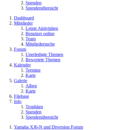
Spenden
Spendenübersicht
Dashboard
Mitglieder
Letzte Aktivitäten
Benutzer online
Team
Mitgliedersuche
Forum
Unerledigte Themen
Bewertete Themen
Kalender
Termine
Karte
Galerie
Alben
Karte
Filebase
Info
Trophäen
Spenden
Spendenübersicht
Yamaha XJ6-N und Diversion Forum