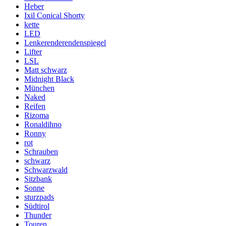
Heber
Ixil Conical Shorty
kette
LED
Lenkerenderendenspiegel
Lifter
LSL
Matt schwarz
Midnight Black
München
Naked
Reifen
Rizoma
Ronaldihno
Ronny
rot
Schrauben
schwarz
Schwarzwald
Sitzbank
Sonne
sturzpads
Südtirol
Thunder
Touren