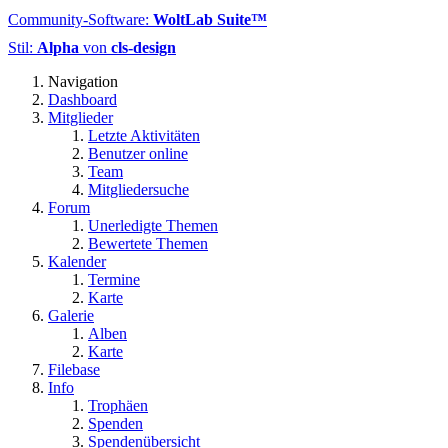
Community-Software:
WoltLab Suite™
Stil:
Alpha
von
cls-design
Navigation
Dashboard
Mitglieder
Letzte Aktivitäten
Benutzer online
Team
Mitgliedersuche
Forum
Unerledigte Themen
Bewertete Themen
Kalender
Termine
Karte
Galerie
Alben
Karte
Filebase
Info
Trophäen
Spenden
Spendenübersicht