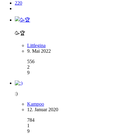
220
🥳🏆
Littlegina
9. Mai 2022
556
2
9
:)
Kampoo
12. Januar 2020
784
1
9