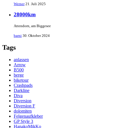
Werner
21. Juli 2025
28000km
Attendorn, am Biggesee
barni
30. Oktober 2024
Tags
anlassen
Arrow
B500
berge
biketour
Crashpads
Darkline
Diva
Diversion
Diversion F
dolomiten
Felgenaufkleber
GP Style 3
HanakoMikKo