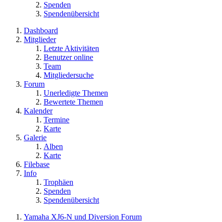
Spenden
Spendenübersicht
Dashboard
Mitglieder
Letzte Aktivitäten
Benutzer online
Team
Mitgliedersuche
Forum
Unerledigte Themen
Bewertete Themen
Kalender
Termine
Karte
Galerie
Alben
Karte
Filebase
Info
Trophäen
Spenden
Spendenübersicht
Yamaha XJ6-N und Diversion Forum