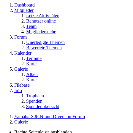
Dashboard
Mitglieder
Letzte Aktivitäten
Benutzer online
Team
Mitgliedersuche
Forum
Unerledigte Themen
Bewertete Themen
Kalender
Termine
Karte
Galerie
Alben
Karte
Filebase
Info
Trophäen
Spenden
Spendenübersicht
Yamaha XJ6-N und Diversion Forum
Galerie
Rechte Seitenleiste ausblenden