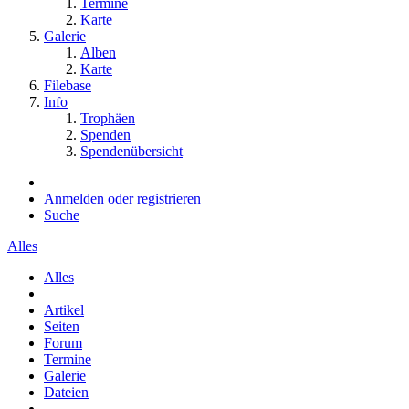
Termine
Karte
Galerie
Alben
Karte
Filebase
Info
Trophäen
Spenden
Spendenübersicht
Anmelden oder registrieren
Suche
Alles
Alles
Artikel
Seiten
Forum
Termine
Galerie
Dateien