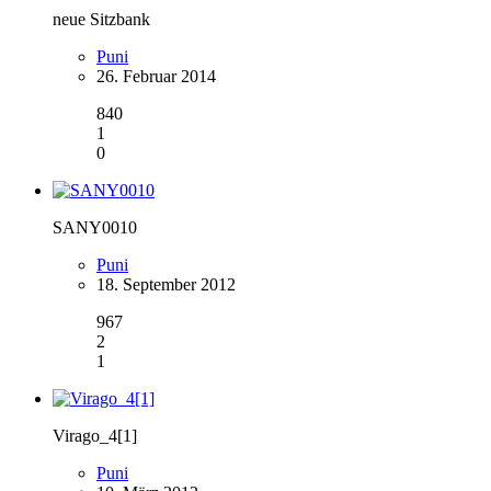
neue Sitzbank
Puni
26. Februar 2014
840
1
0
SANY0010
Puni
18. September 2012
967
2
1
Virago_4[1]
Puni