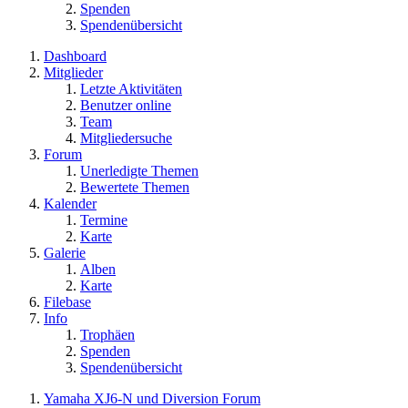
Spenden
Spendenübersicht
Dashboard
Mitglieder
Letzte Aktivitäten
Benutzer online
Team
Mitgliedersuche
Forum
Unerledigte Themen
Bewertete Themen
Kalender
Termine
Karte
Galerie
Alben
Karte
Filebase
Info
Trophäen
Spenden
Spendenübersicht
Yamaha XJ6-N und Diversion Forum