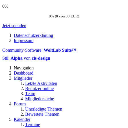
0%
0% (0 von 30 EUR)
Jetzt spenden
Datenschutzerklärung
Impressum
Community-Software:
WoltLab Suite™
Stil:
Alpha
von
cls-design
Navigation
Dashboard
Mitglieder
Letzte Aktivitäten
Benutzer online
Team
Mitgliedersuche
Forum
Unerledigte Themen
Bewertete Themen
Kalender
Termine