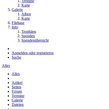
Termine
Karte
Galerie
Alben
Karte
Filebase
Info
Trophäen
Spenden
Spendenübersicht
Anmelden oder registrieren
Suche
Alles
Alles
Artikel
Seiten
Forum
Termine
Galerie
Dateien