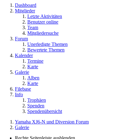
Dashboard
Mitglieder
Letzte Aktivitäten
Benutzer online
Team
Mitgliedersuche
Forum
Unerledigte Themen
Bewertete Themen
Kalender
Termine
Karte
Galerie
Alben
Karte
Filebase
Info
Trophäen
Spenden
Spendenübersicht
Yamaha XJ6-N und Diversion Forum
Galerie
Rechte Seitenleiste ausblenden