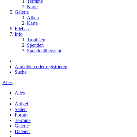
Termine
Karte
Galerie
Alben
Karte
Filebase
Info
Trophäen
Spenden
Spendenübersicht
Anmelden oder registrieren
Suche
Alles
Alles
Artikel
Seiten
Forum
Termine
Galerie
Dateien