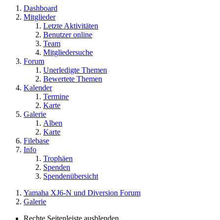
Dashboard
Mitglieder
Letzte Aktivitäten
Benutzer online
Team
Mitgliedersuche
Forum
Unerledigte Themen
Bewertete Themen
Kalender
Termine
Karte
Galerie
Alben
Karte
Filebase
Info
Trophäen
Spenden
Spendenübersicht
Yamaha XJ6-N und Diversion Forum
Galerie
Rechte Seitenleiste ausblenden