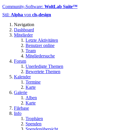
Community-Software:
WoltLab Suite™
Stil:
Alpha
von
cls-design
Navigation
Dashboard
Mitglieder
Letzte Aktivitäten
Benutzer online
Team
Mitgliedersuche
Forum
Unerledigte Themen
Bewertete Themen
Kalender
Termine
Karte
Galerie
Alben
Karte
Filebase
Info
Trophäen
Spenden
Spendenübersicht