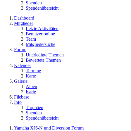
Spenden
Spendenübersicht
Dashboard
Mitglieder
Letzte Aktivitäten
Benutzer online
Team
Mitgliedersuche
Forum
Unerledigte Themen
Bewertete Themen
Kalender
Termine
Karte
Galerie
Alben
Karte
Filebase
Info
Trophäen
Spenden
Spendenübersicht
Yamaha XJ6-N und Diversion Forum