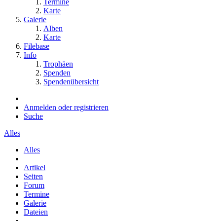
Termine
Karte
Galerie
Alben
Karte
Filebase
Info
Trophäen
Spenden
Spendenübersicht
Anmelden oder registrieren
Suche
Alles
Alles
Artikel
Seiten
Forum
Termine
Galerie
Dateien