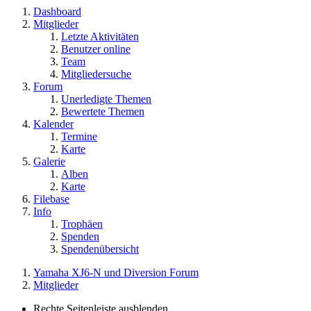
Dashboard
Mitglieder
Letzte Aktivitäten
Benutzer online
Team
Mitgliedersuche
Forum
Unerledigte Themen
Bewertete Themen
Kalender
Termine
Karte
Galerie
Alben
Karte
Filebase
Info
Trophäen
Spenden
Spendenübersicht
Yamaha XJ6-N und Diversion Forum
Mitglieder
Rechte Seitenleiste ausblenden