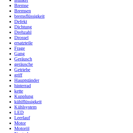
Blinker
Bremse
Bremsen
bremsflüssigkeit
Defekt
Dichtung
Drehzahl
Drossel
ersatzteile
Frage
Gang
Geräusch
geräusche
Getriebe
griff
Hauptständer
hinterrad
kette
Kupplung
kühlflüssigkeit
Kühlsystem
LED
Leerlauf
Motor
Motoröl