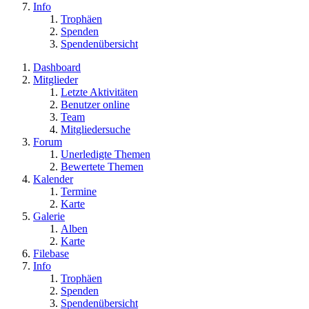
Info
Trophäen
Spenden
Spendenübersicht
Dashboard
Mitglieder
Letzte Aktivitäten
Benutzer online
Team
Mitgliedersuche
Forum
Unerledigte Themen
Bewertete Themen
Kalender
Termine
Karte
Galerie
Alben
Karte
Filebase
Info
Trophäen
Spenden
Spendenübersicht