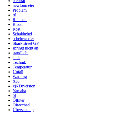
Neutral
newtonmeter
Problem
r6
Rahmen
Ritzel
Rost
Schalthebel
scheinwerfer
Shark street GP
springt nicht an
standlicht
tank
Technik
Temperatur
Unfall
Wartung
XJ6
xj6 Diversion
Yamaha
öl
Ölfilter
Ölwechsel
Übersetzung