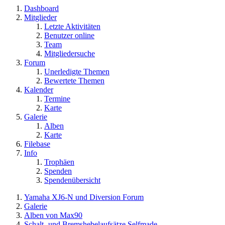
Dashboard
Mitglieder
Letzte Aktivitäten
Benutzer online
Team
Mitgliedersuche
Forum
Unerledigte Themen
Bewertete Themen
Kalender
Termine
Karte
Galerie
Alben
Karte
Filebase
Info
Trophäen
Spenden
Spendenübersicht
Yamaha XJ6-N und Diversion Forum
Galerie
Alben von Max90
Schalt- und Bremshebelaufsätze Selfmade