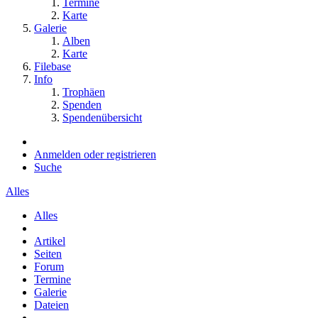
Termine
Karte
Galerie
Alben
Karte
Filebase
Info
Trophäen
Spenden
Spendenübersicht
Anmelden oder registrieren
Suche
Alles
Alles
Artikel
Seiten
Forum
Termine
Galerie
Dateien